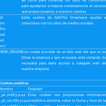
así como para confirmar los tipos de conversión
para ayudarnos a mejorar continuamente el servicio
que proporcionamos a nuestros clientes
di
Estas cookies de AddThis Smartsave ayudan a
loc
conectarse con los sitios de medios sociales.
Psc
uid
uit
uvc
WEB_ORIGEN
Esta cookie procede de un sitio web del que no es
titular la empresa y que el usuario está visitando. Es
necesaria para darle acceso a cualquier web de
nuestra empresa.
Cookies analíticas
Nombre
Finalidad
_pk_id.683.1c44
Estas cookies nos proporcionan información
_pk_ses.683.1c44
estadística anónima, sobre la fecha y hora de la