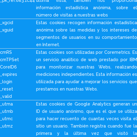
_pk_ref.683.1c44
última vista, también nos proporciona
información estadística anónima, sobre el
número de visitas a nuestras webs
_xgcid
Estas cookies recogen información estadística
_xguid
anónima sobre las medidas y los intereses de
segmentos de usuarios en su comportamiento
en Internet.
cmRS
Estas cookies son utilizadas por Coremetrics. Es
cmTPSet
un servicio analítico de web prestado por IBM
CoreID6
para monitorizar nuestras Webs, realizando
_expires
mediciones independientes. Esta información es
_login
utilizada para ayudar a mejorar los servicios que
_reset
prestamos en nuestras Webs.
_valid
_utma
Estas cookies de Google Analytics generan un
_utmb
ID de usuario anónimo, que es el que se utiliza
_utmc
para hacer recuento de cuantas veces visita el
_utmz
sitio un usuario. También registra cuando fue la
primera y la última vez que visitó la